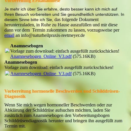
Vorbereitung Erstanamnese
Je mehr ich über Sie erfahre, desto besser kann ich mich auf
Ihren Besuch vorbereiten und Sie gesundheitlich unterstützen. In
das folgende Dokument
diesem Sinne bitte ich Sie,
herunterzuladen, in Ruhe zu Hause auszufüllen und mir diese
dann vor dem Termin zukommen zu lassen, vorzugsweise per
email
an info@naturheilpraxis-reetmeyer.de
Anamnesebogen
Vorlage zum download: einfach ausgefüllt zurückschicken!
Anamnesebogen_Online_V3.pdf
(575.16KB)
Anamnesebogen
Vorlage zum download: einfach ausgefüllt zurückschicken!
Anamnesebogen_Online_V3.pdf
(575.16KB)
Vorbereitung hormonelle Beschwerden und Schilddrüsen-
Diagnostik
Wenn Sie mich wegen hormoneller Beschwerden oder zur
Abklärung der Schilddrüse aufsuchen möchten, laden Sie
zusätzlich zum Anamnesebogen den Vorbereitungsbogen
Schilddrüsendiagnostik herunter und bringen ihn ausgefüllt zum
Termin mit.