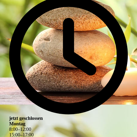
jetzt geschlossen
Montag
8
:
00
–
12
:
00
15
:
00
–
17
:
00