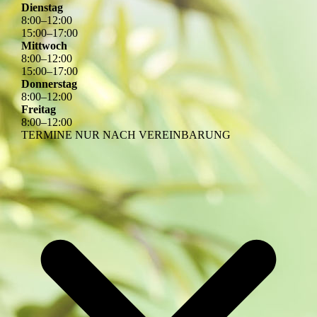
Dienstag
8
:
00
–
12
:
00
15
:
00
–
17
:
00
Mittwoch
8
:
00
–
12
:
00
15
:
00
–
17
:
00
Donnerstag
8
:
00
–
12
:
00
Freitag
8
:
00
–
12
:
00
TERMINE NUR NACH VEREINBARUNG