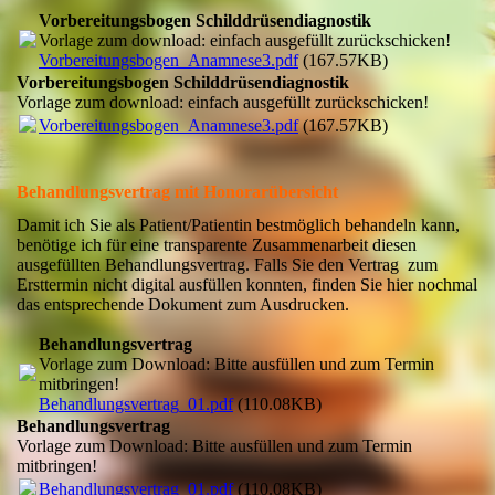
Vorbereitungsbogen Schilddrüsendiagnostik
Vorlage zum download: einfach ausgefüllt zurückschicken!
Vorbereitungsbogen_Anamnese3.pdf
(167.57KB)
Vorbereitungsbogen Schilddrüsendiagnostik
Vorlage zum download: einfach ausgefüllt zurückschicken!
Vorbereitungsbogen_Anamnese3.pdf
(167.57KB)
Behandlungsvertrag mit Honorarübersicht
Damit ich Sie als Patient/Patientin bestmöglich behandeln kann,
benötige ich für eine transparente Zusammenarbeit diesen
ausgefüllten Behandlungsvertrag. Falls Sie den Vertrag zum
Ersttermin nicht digital ausfüllen konnten, finden Sie hier nochmal
das entsprechende Dokument zum Ausdrucken.
Behandlungsvertrag
Vorlage zum Download: Bitte ausfüllen und zum Termin
mitbringen!
Behandlungsvertrag_01.pdf
(110.08KB)
Behandlungsvertrag
Vorlage zum Download: Bitte ausfüllen und zum Termin
mitbringen!
Behandlungsvertrag_01.pdf
(110.08KB)