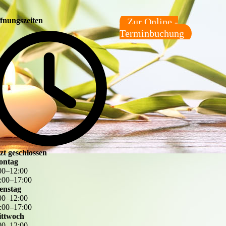
fnungszeiten
Zur Online -
Terminbuchung
tzt geschlossen
ontag
00
–
12
:
00
:
00
–
17
:
00
enstag
00
–
12
:
00
:
00
–
17
:
00
ttwoch
00
–
12
:
00