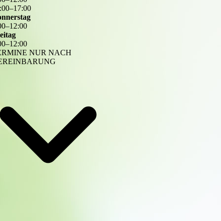
:
00
–
17
:
00
nnerstag
00
–
12
:
00
eitag
00
–
12
:
00
ERMINE NUR NACH
EREINBARUNG