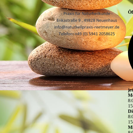
Öf
je
M
8
:
15
Di
8
:
15
Mi
8
: