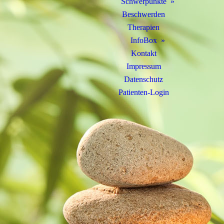
Schwerpunkte
Beschwerden
Therapien
InfoBox
Kontakt
Impressum
Datenschutz
Patienten-Login