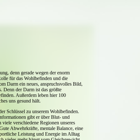
auung, denn gerade wegen der enorm
olle für das Wohlbefinden und die
om Darm ein neues, anspruchsvolles Bild,
s. Denn der Darm ist das größte
efinden. Außerdem leben hier 100
ches uns gesund hält.
der Schlüssel zu unserem Wohlbefinden.
nformationen gibt er über Blut- und
viele verschiedene Regionen unseres
 Gute Abwehrkräfte, mentale Balance, eine
portliche Leistung und Energie im Alltag
och vieles mehr hängt vom Gleichgewicht