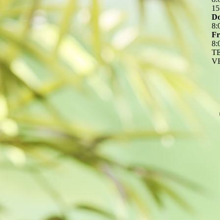
15
Do
8
:
Fr
8
:
T
V