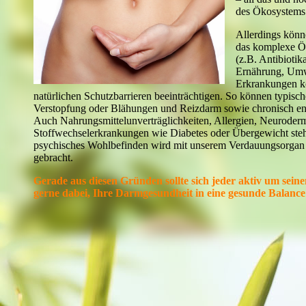
des Ökosystems
Allerdings kön
das komplexe Ö
(z.B. Antibiotika
Ernährung, Umwe
Erkrankungen k
natürlichen Schutzbarrieren beeinträchtigen. So können typis
Verstopfung oder Blähungen und Reizdarm sowie chronisch en
Auch Nahrungsmittelunverträglichkeiten, Allergien, Neuroderm
Stoffwechselerkrankungen wie Diabetes oder Übergewicht ste
psychisches Wohlbefinden wird mit unserem Verdauungsorgan
gebracht.
Gerade aus diesen Gründen sollte sich jeder aktiv um sei
gerne dabei, Ihre Darmgesundheit in eine gesunde Balance