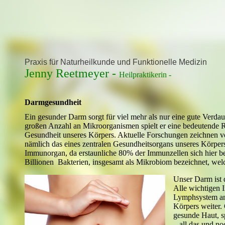
Praxis für Naturheilkunde und Funktionelle Medizin
Jenny Reetmeyer -
Heilpraktikerin -
Darmgesundheit
Ein gesunder Darm sorgt für viel mehr als nur eine gute Verd
großen Anzahl an Mikroorganismen spielt er eine bedeutende R
Gesundheit unseres Körpers. Aktuelle Forschungen zeichnen v
nämlich das eines zentralen Gesundheitsorgans unseres Körper
Immunorgan, da erstaunliche 80% der Immunzellen sich hier b
Billionen Bakterien, insgesamt als Mikrobiom bezeichnet, wel
Unser Darm ist 
Alle wichtigen I
Lymphsystem an 
Körpers weiter.
gesunde Haut, s
– all das und n