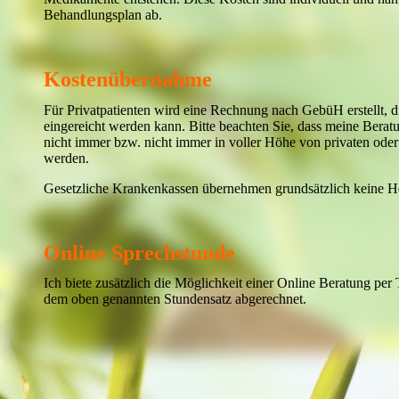
Behandlungsplan ab.
Kostenübernahme
Für Privatpatienten wird eine Rechnung nach GebüH erstellt, 
eingereicht werden kann. Bitte beachten Sie, dass meine Bera
nicht immer bzw. nicht immer in voller Höhe von privaten od
werden.
Gesetzliche Krankenkassen übernehmen grundsätzlich keine He
Online Sprechstunde
Ich biete zusätzlich die Möglichkeit einer Online Beratung per
dem oben genannten Stundensatz abgerechnet.