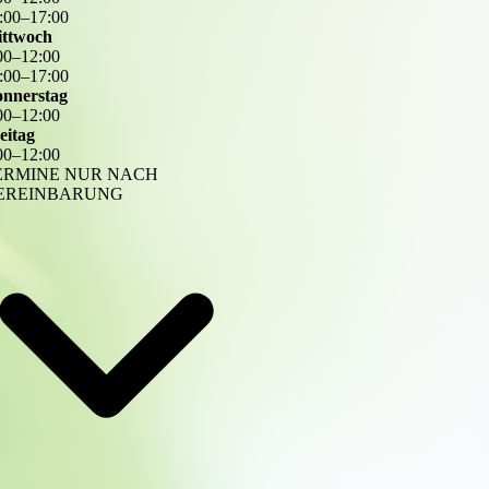
:
00
–
17
:
00
ttwoch
00
–
12
:
00
:
00
–
17
:
00
nnerstag
00
–
12
:
00
eitag
00
–
12
:
00
ERMINE NUR NACH
EREINBARUNG