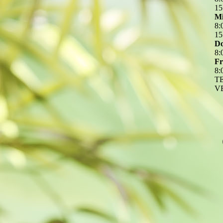
15
Mi
8
:
15
Do
8
:
Fr
8
:
T
V