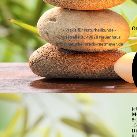
Öf
je
M
8
:
15
Di
8
: