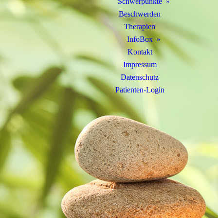
Schwerpunkte
Beschwerden
Therapien
InfoBox
Kontakt
Impressum
Datenschutz
Patienten-Login