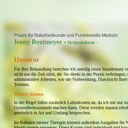
Praxis für Naturheilkunde und Funktionelle Medizin
Jenny Reetmeyer -
Heilpraktikerin -
Honorar
Für Ihre Behandlung berechne ich anteilig einen Stundensatz v
nicht nur die Zeit zählt, die Sie direkt in der Praxis verbringe
administrative Arbeiten, wie die Vorbereitung, Durchsicht Ihre
Termins.
Weitere Kosten
In der Regel fallen zusätzlich Laborkosten an, da ich mir nur s
Gesundheitszustands machen kann. Diese werden separat erhobe
persönlich in Art und Umfang besprochen.
Im Rahmen meiner Therapie können außerdem Ausgaben für N
Medikamente entstehen. Diese Kosten sind individuell und hä