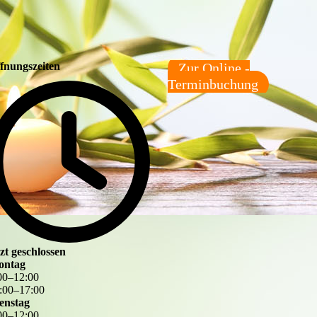
fnungszeiten
Zur Online -
Terminbuchung
tzt geschlossen
ontag
00
–
12
:
00
:
00
–
17
:
00
enstag
00
–
12
:
00